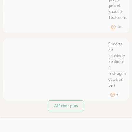
petits
pois et
sauce à
l'échalote
min
Cocotte
de
paupiette
de dinde
à
l'estragon
et citron
vert
min
Afficher plus