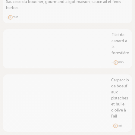
Saucisse du boucher, gourmand aligot maison, sauce ail et fines
herbes
min
Filet de
canard à
la
forestière
min
Carpaccio
de boeuf
aux
pistaches
et huile
d'olive à
l'ail
min