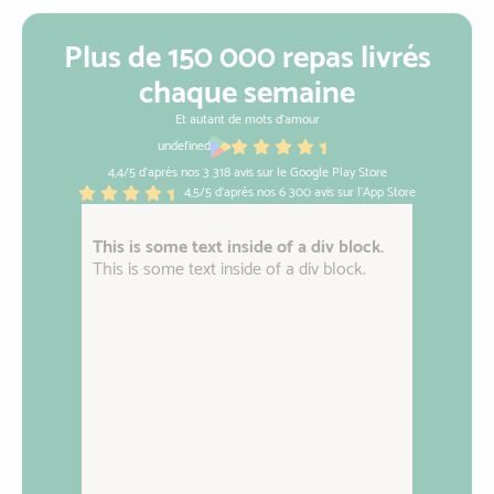
Plus de 150 000 repas livrés
chaque semaine
Et autant de mots d'amour
undefined
4,4/5 d'après nos 3 318 avis sur le Google Play Store
4,5/5 d'après nos 6 300 avis sur l'App Store
This is some text inside of a div block.
This is
This is some text inside of a div block.
This is