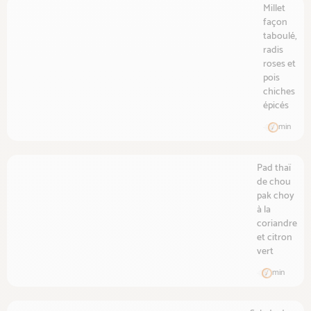
Millet
façon
taboulé,
radis
roses et
pois
chiches
épicés
min
Pad thaï
de chou
pak choy
à la
coriandre
et citron
vert
min