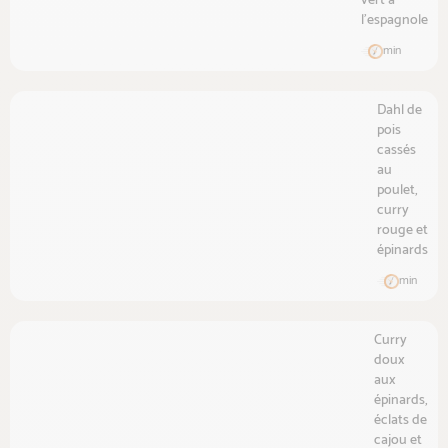
vert à
l'espagnole
min
Dahl de
pois
cassés
au
poulet,
curry
rouge et
épinards
min
Curry
doux
aux
épinards,
éclats de
cajou et