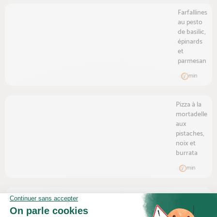
Farfallines
au pesto
de basilic,
épinards
et
parmesan
min
Pizza à la
mortadelle
aux
pistaches,
noix et
burrata
min
Sandwich
de rôti de
porc,