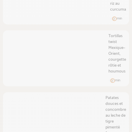
riz au
curcuma
min
Tortillas
twist
Mexique–
Orient,
courgette
rôtie et
houmous
min
Patates
douces et
concombre
au leche de
tigre
pimenté