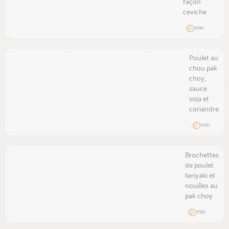
façon
ceviche
min
Poulet au
chou pak
choy,
sauce
soja et
coriandre
min
Brochettes
de poulet
teriyaki et
nouilles au
pak choy
min