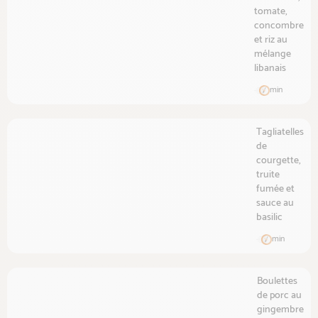
tomate,
concombre
et riz au
mélange
libanais
min
Tagliatelles
de
courgette,
truite
fumée et
sauce au
basilic
min
Boulettes
de porc au
gingembre