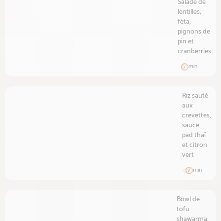
Salade de
lentilles,
féta,
pignons de
pin et
cranberries
min
Riz sauté
aux
crevettes,
sauce
pad thaï
et citron
vert
min
Bowl de
tofu
shawarma,