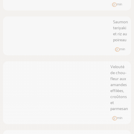
min
Saumon
teriyaki
et riz au
poireau
min
Velouté
de chou-
fleur aux
amandes
effilées,
croûtons
et
parmesan
min