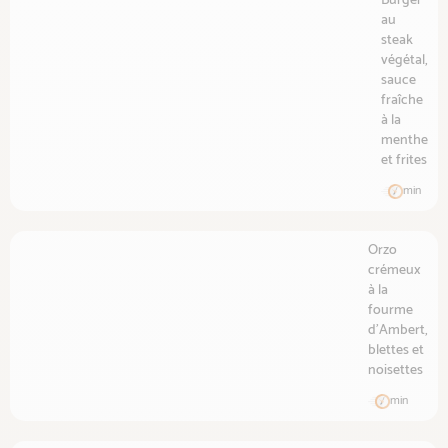
Burger
au
steak
végétal,
sauce
fraîche
à la
menthe
et frites
min
Orzo
crémeux
à la
fourme
d'Ambert,
blettes et
noisettes
min