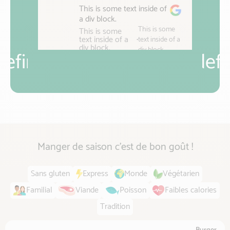
This is some text inside of
a div block.
This is some
This is some
text inside of a
•
text inside of a
div block.
div block.
defined
undefi
Manger de saison c'est de bon goût !
Sans gluten
Express
Monde
Végétarien
Familial
Viande
Poisson
Faibles calories
Tradition