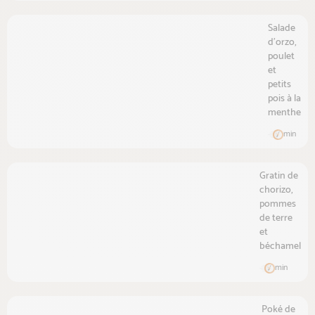
Salade
d'orzo,
poulet
et
petits
pois à la
menthe
min
Gratin de
chorizo,
pommes
de terre
et
béchamel
min
Poké de