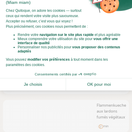
cheddar
et sauce
estragon
min
Gratin
de
rotolos
aux
épinards
et
ricotta
min
Flammenkueche
aux lardons
fumés végétaux
min